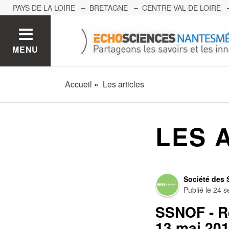
PAYS DE LA LOIRE
BRETAGNE
CENTRE VAL DE LOIRE
MONT BLANC
PACA
GRAND EST
BOURGOGNE-FRA
MENU
Accueil
Les articles
LES 
Société des 
Publié le
24 s
SSNOF - Ré
13 mai 201