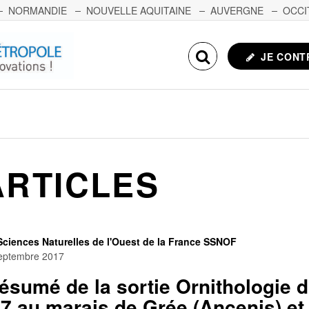
NORMANDIE
NOUVELLE AQUITAINE
AUVERGNE
OCCI
NCHE-COMTÉ
CORSE
ECHOSCIENCES.COM
JE CONT
ARTICLES
Sciences Naturelles de l'Ouest de la France SSNOF
eptembre 2017
sumé de la sortie Ornithologie 
7 au marais de Grée (Ancenis) et