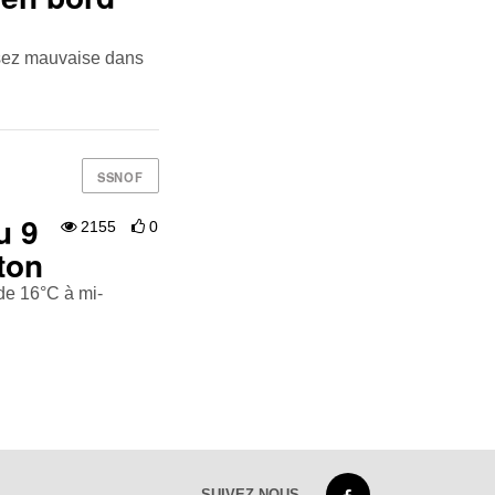
sez mauvaise dans
SSNOF
u 9
2155
0
ton
de 16°C à mi-
SUIVEZ-NOUS