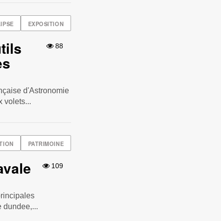
IPSE
EXPOSITION
tils
88
es
ançaise d'Astronomie
 volets...
TION
PATRIMOINE
avale
109
rincipales
e dundee,...