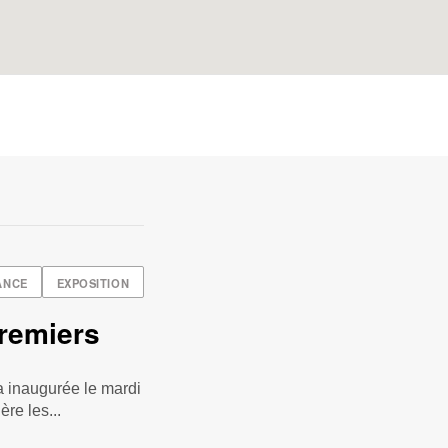
ANCE
EXPOSITION
Premiers
a inaugurée le mardi
re les...