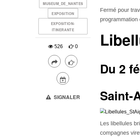
MUSEUM_DE_NANTES
Fermé pour tra
EXPOSITION
programmation cu
EXPOSITION-
ITINERANTE
Libel
526
0
Du 2 f
Saint-
SIGNALER
Les libellules b
compagnes virev