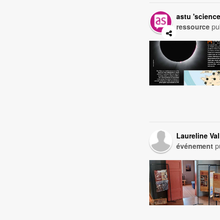
astu 'scienc
ressource
pu
Laureline Val
événement
pu