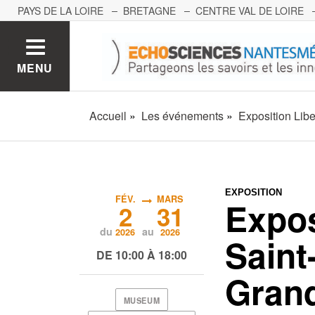
PAYS DE LA LOIRE
BRETAGNE
CENTRE VAL DE LOIRE
MONT BLANC
PACA
GRAND EST
BOURGOGNE-FRA
MENU
Accueil
Les événements
Exposition Libe
EXPOSITION
FÉV.
MARS
Expos
2
31
du
au
2026
2026
Saint
DE 10:00 À 18:00
Grand
MUSEUM