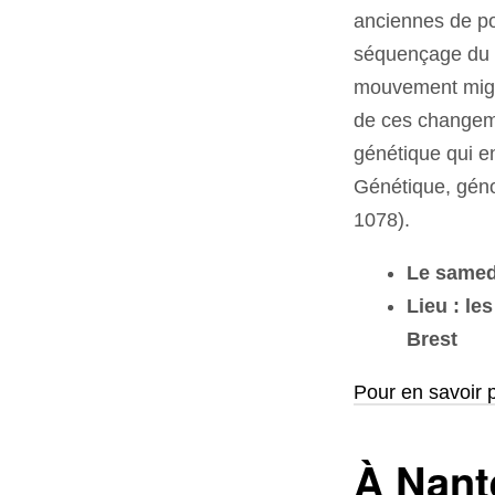
anciennes de po
séquençage du g
mouvement migra
de ces changeme
génétique qui e
Génétique,
gén
1078).
Le samedi
Lieu : le
Brest
Pour en savoir 
À Nant