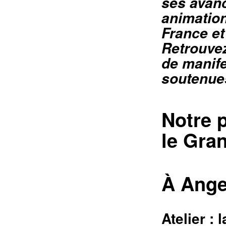
ses avanc
animation
France et
Retrouvez
de manife
soutenues
Notre 
le Gra
À Ange
Atelier : 