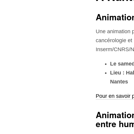
Animation
Une animation p
cancérologie et
Inserm/CNRS/Nan
Le samedi
Lieu : Ha
Nantes
Pour en savoir p
Animation
entre hu