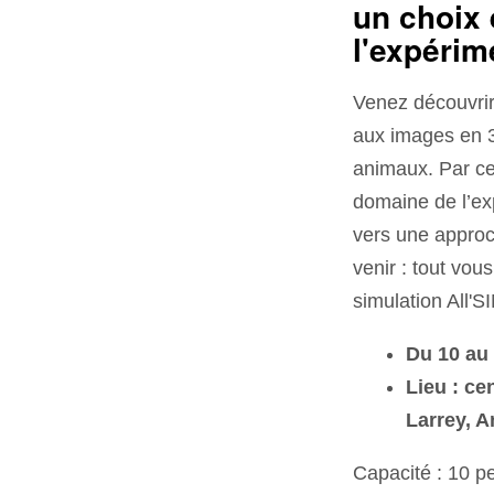
un choix 
l'expérim
Venez découvrir 
aux images en 3
animaux. Par cet
domaine de l’ex
vers une approc
venir : tout vou
simulation All'
Du 10 au 
Lieu : ce
Larrey, A
Capacité : 10 p