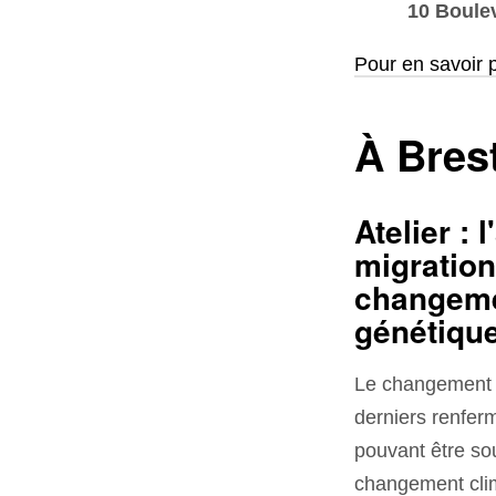
10 Boule
Pour en savoir 
À Bres
Atelier : 
migration
changemen
génétiqu
Le changement c
derniers renfer
pouvant être so
changement clima