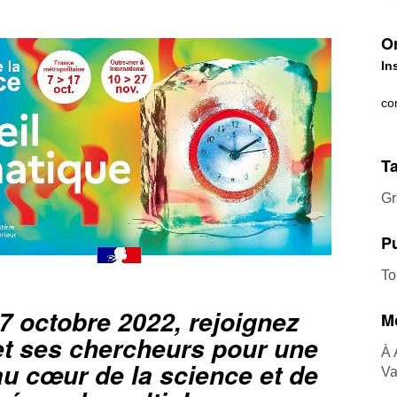
Or
In
co
Ta
Gr
Pu
To
7 octobre 2022, rejoignez
Mo
et ses chercheurs pour une
À 
u cœur de la science et de
Va