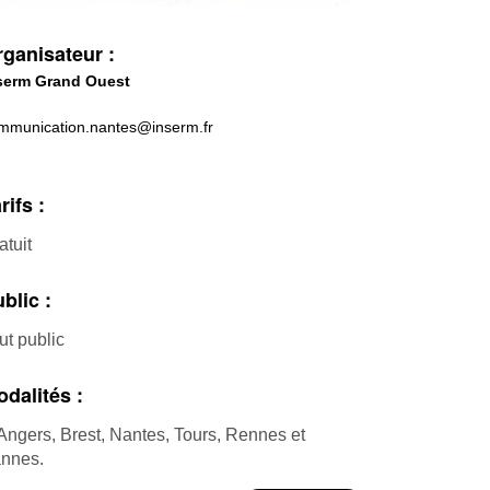
ganisateur :
serm Grand Ouest
mmunication.nantes@inserm.fr
rifs :
atuit
blic :
ut public
dalités :
Angers, Brest, Nantes, Tours, Rennes et
nnes.