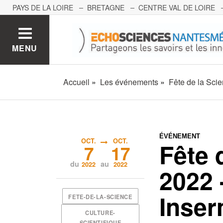
PAYS DE LA LOIRE
BRETAGNE
CENTRE VAL DE LOIRE
MONT BLANC
PACA
GRAND EST
BOURGOGNE-FRA
MENU
Accueil
Les événements
Fête de la Sci
ÉVÉNEMENT
OCT.
OCT.
Fête 
7
17
du
au
2022
2022
2022
Inser
FETE-DE-LA-SCIENCE
CULTURE-
SCIENTIFIQUE