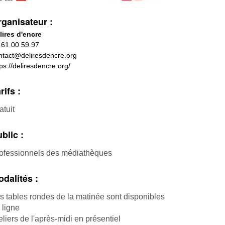
ganisateur :
lires d'encre
.61.00.59.97
ntact@deliresdencre.org
tps://deliresdencre.org/
rifs :
atuit
blic :
ofessionnels des médiathèques
dalités :
s tables rondes de la matinée sont disponibles
 ligne
eliers de l'après-midi en présentiel