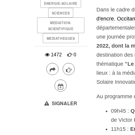
ENERGIE-SOLAIRE
Dans le cadre d
SCIENCES
d'encre
,
Occitan
MEDIATION-
départementales
SCIENTIFIQUE
une journée prof
MEDIATHEQUES
2022, dont la m
destination des
1472
0
thématique
"Le 
lieux : à la méd
Solaire Innovat
Au programme de
SIGNALER
09h45 :
Q
de Victor 
11h15 :
E