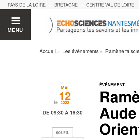
PAYS DE LA LOIRE
BRETAGNE
CENTRE VAL DE LOIRE
MONT BLANC
PACA
GRAND EST
BOURGOGNE-FRA
MENU
Accueil
Les événements
Ramène ta scie
ÉVÉNEMENT
MAI
Ramèn
12
le
2022
Aude 
DE 09:30 À 16:30
Orien
SOLEIL