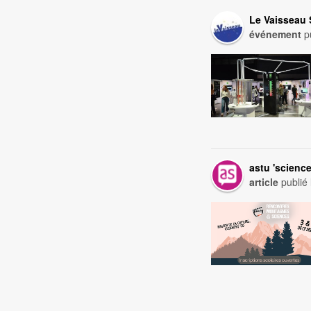
Le Vaisseau 
événement
pu
astu 'scienc
article
publié