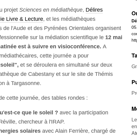
u projet
Sciences en médiathèque
,
Délires
Or
ie Livre & Lecture
, et les médiathèques
Dé
05
 de l'Aude et des Pyrénées Orientales organisent
co
essionnelle sur la médiation scientifique le
12
mai
ht
atinée est à suivre en visioconférence.
A
Ta
 médiathécaires, cette journée a pour
soleil",
et se déroulera en simultané sur deux
Gr
iathèque de Cabestany et sur le site de Thémis
Pu
ion à Targasonne.
Pr
 cette journée, des tables rondes :
Mo
u'est-ce que le soleil ?
avec la participation
Le
Réville, chercheur à l'IRAP.
en
nergies solaires
avec Alain Ferrière, chargé de
At