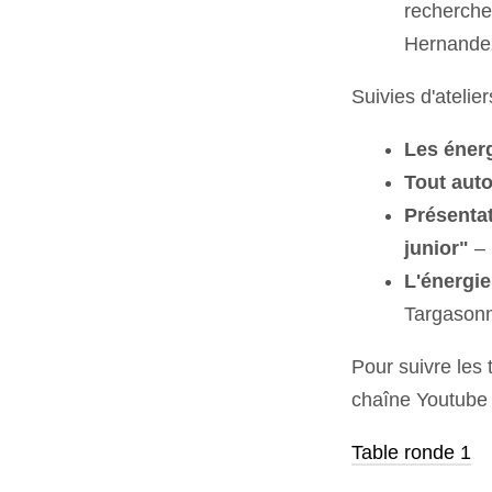
recherche
Hernandez
Suivies d'atelie
Les éner
Tout auto
Présentat
junior"
– 
L'énergie
Targason
Pour suivre les 
chaîne Youtube 
Table ronde 1