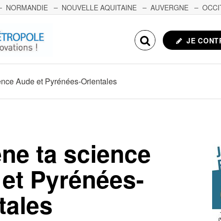
NORMANDIE
NOUVELLE AQUITAINE
AUVERGNE
OCCI
NCHE-COMTÉ
CORSE
ECHOSCIENCES.COM
JE CONT
nce Aude et Pyrénées-Orientales
e ta science
et Pyrénées-
tales