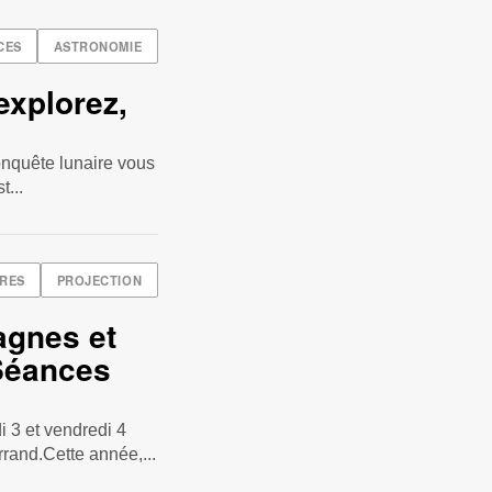
CES
ASTRONOMIE
explorez,
conquête lunaire vous
t...
RES
PROJECTION
agnes et
 Séances
 3 et vendredi 4
rand.Cette année,...