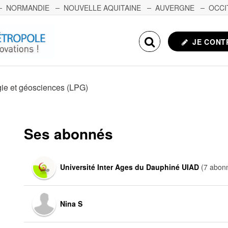
NORMANDIE
NOUVELLE AQUITAINE
AUVERGNE
OCCI
NCHE-COMTÉ
CORSE
ECHOSCIENCES.COM
JE CONT
gie et géosciences (LPG)
Ses abonnés
Université Inter Ages du Dauphiné UIAD
(7 abon
Nina S