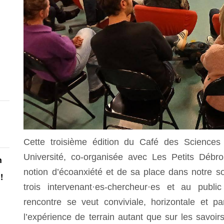
s
Cette troisième édition du Café des Sciences
Université, co-organisée avec Les Petits Débr
n
notion d’écoanxiété et de sa place dans notre so
!
trois intervenant·es-chercheur·es et au publ
rencontre se veut conviviale, horizontale et p
l’expérience de terrain autant que sur les savoi