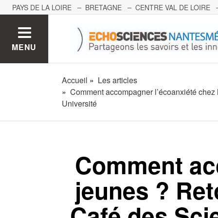
PAYS DE LA LOIRE
BRETAGNE
CENTRE VAL DE LOIRE
MONT BLANC
PACA
GRAND EST
BOURGOGNE-FRA
MENU
Accueil
Les articles
Comment accompagner l’écoanxiété chez les
Université
Comment acc
jeunes ? Ret
Café des Sci