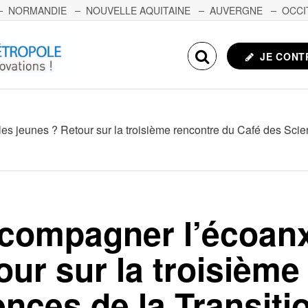
NORMANDIE
NOUVELLE AQUITAINE
AUVERGNE
OCCI
NCHE-COMTÉ
CORSE
ECHOSCIENCES.COM
JE CONT
 jeunes ? Retour sur la troisième rencontre du Café des Scie
ompagner l’écoanxi
our sur la troisième
ences de la Transiti