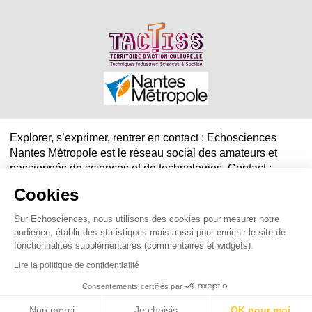
Explorer, s’exprimer, rentrer en contact : Echosciences
Nantes Métropole est le réseau social des amateurs et
passionnés de sciences et de technologies. Contact :
echosciencesnantesmetropole@gmail.com
Cookies
Sur Echosciences, nous utilisons des cookies pour mesurer notre
Mentions légales
|
Politique de confidentialité
|
CGU
audience, établir des statistiques mais aussi pour enrichir le site de
|
Ligne éditoriale
fonctionnalités supplémentaires (commentaires et widgets).
Lire la politique de confidentialité
Consentements certifiés par
Non merci
Je choisis
OK pour moi