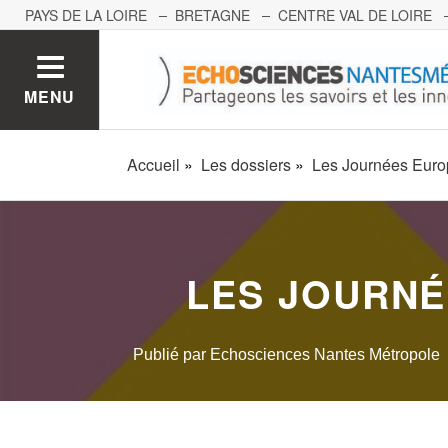
PAYS DE LA LOIRE
BRETAGNE
CENTRE VAL DE LOIRE
MONT BLANC
PACA
GRAND EST
BOURGOGNE-FRA
MENU
Accueil
Les dossiers
Les Journées Euro
LES JOURNÉ
Publié par
Echosciences Nantes Métropole