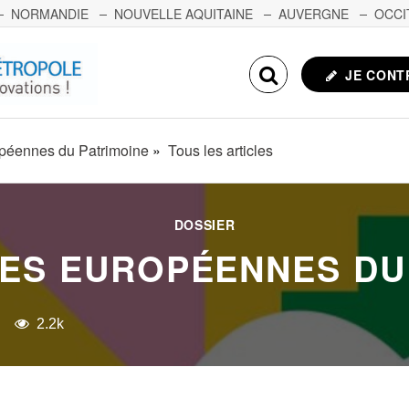
NORMANDIE
NOUVELLE AQUITAINE
AUVERGNE
OCCI
NCHE-COMTÉ
CORSE
ECHOSCIENCES.COM
JE CONT
péennes du Patrimoine
Tous les articles
DOSSIER
ES EUROPÉENNES DU
2.2k