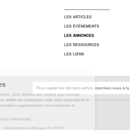
LES ARTICLES
LES ÉVÉNEMENTS
LES ANNONCES
LES RESSOURCES
LES LIENS
Cookies
Sur Echosciences, nous utilisons des cookies pour mesurer
notre audience, établir des statistiques mais aussi pour enrichir le
site de fonctionnalités supplémentaires (commentaires et
widgets).
Lire la politique de confidentialité
Consentements certifiés par