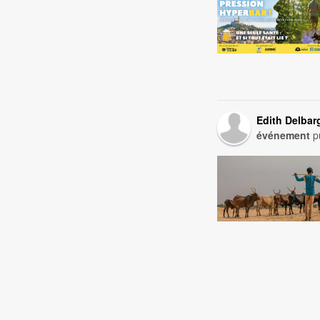
Edith Delbar
événement
pu