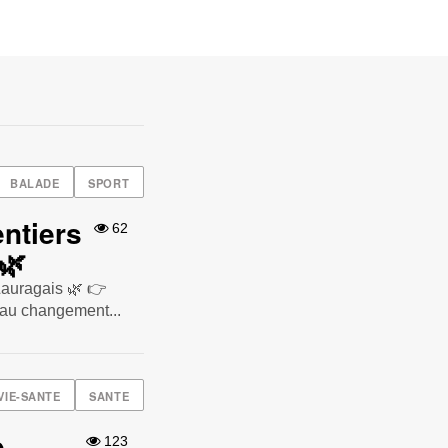
BALADE
SPORT
ntiers
62
 🌿
Lauragais 🌿 👉
 au changement...
VIE-SANTE
SANTE
e
123