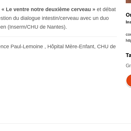
m
« Le ventre notre deuxième cerveau »
et débat
Or
estion du dialogue intestin/cerveau avec un duo
In
cien (Inserm/CHU de Nantes).
co
ht
ence Paul-Lemoine , Hôpital Mère-Enfant, CHU de
Ta
Gr