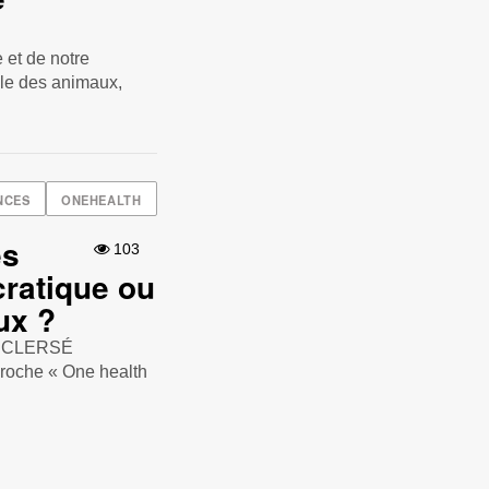
 et de notre
lle des animaux,
NCES
ONEHEALTH
es
103
cratique ou
ux ?
au CLERSÉ
proche « One health