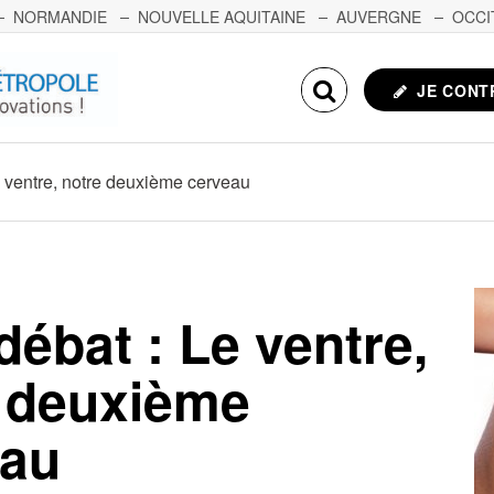
NORMANDIE
NOUVELLE AQUITAINE
AUVERGNE
OCCI
NCHE-COMTÉ
CORSE
ECHOSCIENCES.COM
JE CONT
e ventre, notre deuxième cerveau
débat : Le ventre,
 deuxième
eau