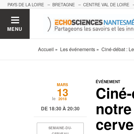
PAYS DE LA LOIRE
BRETAGNE
CENTRE VAL DE LOIRE
MONT BLANC
PACA
GRAND EST
BOURGOGNE-FRA
MENU
Accueil
Les événements
Ciné-débat : L
ÉVÉNEMENT
MARS
Ciné-
13
le
2018
notre
DE 18:30 À 20:30
cerv
SEMAINE-DU-
CERVEAU