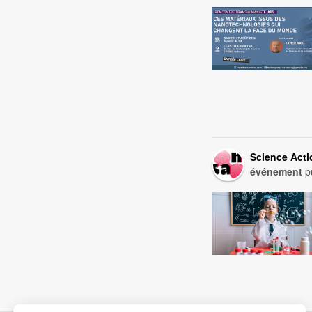
Science Act
événement
pu