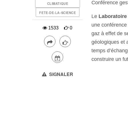
Conférence gest
CLIMATIQUE
FETE-DE-LA-SCIENCE
Le
Laboratoire
une conférence g
1533
0
gaz à effet de 
géologiques et a
temps d’échange
construire un fu
SIGNALER