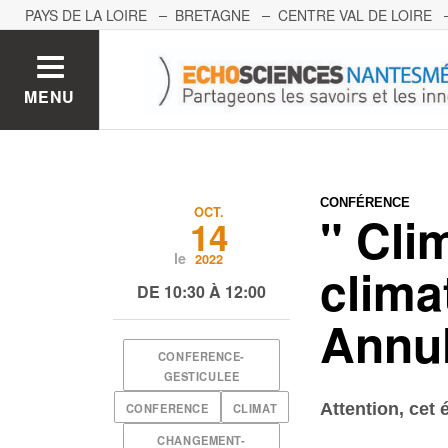
PAYS DE LA LOIRE
BRETAGNE
CENTRE VAL DE LOIRE
MONT BLANC
PACA
GRAND EST
BOURGOGNE-FRA
MENU
CONFÉRENCE
OCT.
" Cli
14
le
2022
clima
DE 10:30 À 12:00
Annu
CONFERENCE-
GESTICULEE
Attention, cet
CONFERENCE
CLIMAT
CHANGEMENT-