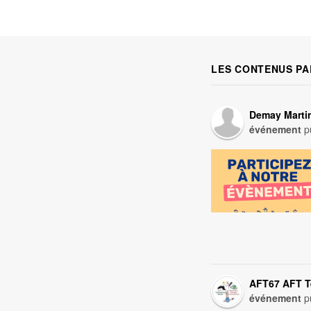
LES CONTENUS PA
Demay Marti
événement
pu
AFT67 AFT 
événement
pu