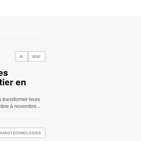
IA
IESF
es
ier en
 transformer leurs
bre à novembre...
NANOTECHNOLOGIES