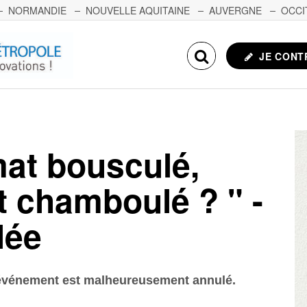
NORMANDIE
NOUVELLE AQUITAINE
AUVERGNE
OCCI
NCHE-COMTÉ
CORSE
ECHOSCIENCES.COM
JE CONT
mat bousculé,
t chamboulé ? " -
lée
 événement est malheureusement annulé.