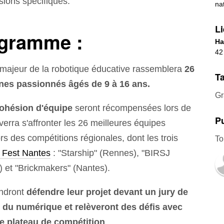
sions spécifiques.
na
Li
ogramme :
Ha
42
majeur de la robotique éducative rassemblera
26
Ta
nes passionnés âgés de 9 à 16 ans.
Gr
ohésion d'équipe
seront récompensées lors de
Pu
 verra s'affronter les 26 meilleures équipes
rs des compétitions régionales, dont les trois
To
 Fest Nantes
: "Starship" (Rennes), "BIRSJ
t) et "Brickmakers" (Nantes).
endront
défendre leur projet devant un jury de
 du numérique et relèveront des défis avec
le plateau de compétition
.