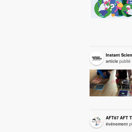
Instant Scie
article
publié
AFT67 AFT 
événement
pu