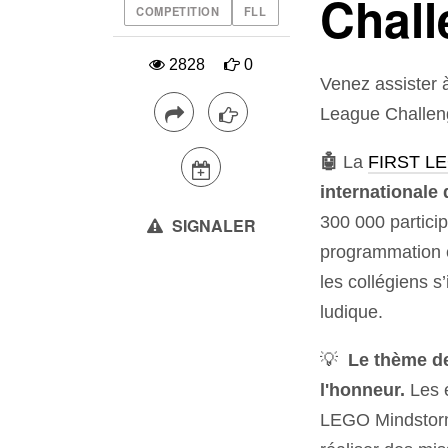
Chall
COMPETITION
FLL
2828
0
Venez assister à
League Challen
🤖
La
FIRST LE
internationale
300 000 particip
SIGNALER
programmation 
les collégiens s
ludique.
💡
Le thème de 
l'honneur.
Les 
LEGO Mindstorm