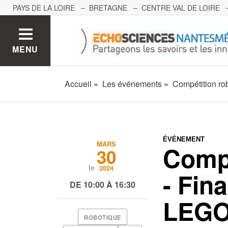
PAYS DE LA LOIRE
BRETAGNE
CENTRE VAL DE LOIRE
MONT BLANC
PACA
GRAND EST
BOURGOGNE-FRA
MENU
Accueil
Les événements
Compétition ro
ÉVÉNEMENT
MARS
Compé
30
le
2024
- Fina
DE 10:00 À 16:30
LEGO
ROBOTIQUE