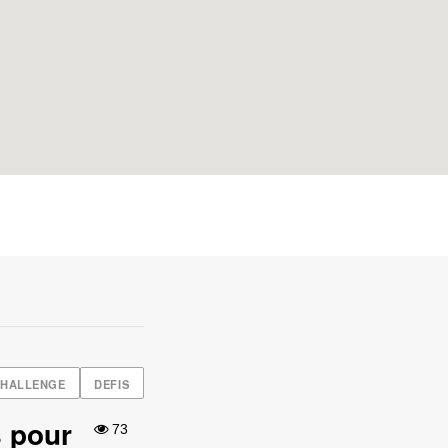
HALLENGE
DEFIS
s pour
73