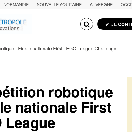
NORMANDIE
NOUVELLE AQUITAINE
AUVERGNE
OCCI
NCHE-COMTÉ
CORSE
ECHOSCIENCES.COM
JE CONT
botique - Finale nationale First LEGO League Challenge
tition robotique
le nationale First
 League