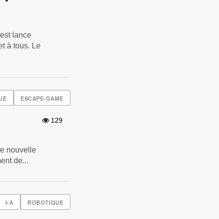
est lance
et à tous. Le
UE
ESCAPE-GAME
129
ne nouvelle
ent de...
I-A
ROBOTIQUE