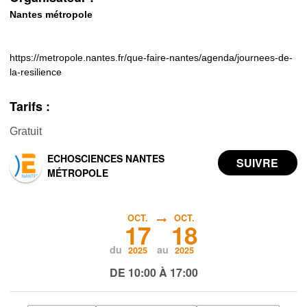
Nantes métropole
https://metropole.nantes.fr/que-faire-nantes/agenda/journees-de-
la-resilience
Tarifs :
Gratuit
ECHOSCIENCES NANTES
MÉTROPOLE
OCT.
OCT.
17
18
du
au
2025
2025
DE 10:00 À 17:00