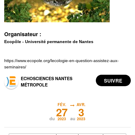
Organisateur :
Ecopôle - Université permanente de Nantes
https://www.ecopole.org/lecologie-en-question-assistez-aux-
seminaires/
ECHOSCIENCES NANTES
MÉTROPOLE
FÉV.
AVR.
27
3
du
au
2023
2023