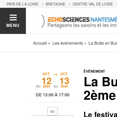
PAYS DE LA LOIRE
BRETAGNE
CENTRE VAL DE LOIRE
MONT BLANC
PACA
GRAND EST
BOURGOGNE-FRA
MENU
Accueil
Les événements
La Butte en Bul
ÉVÉNEMENT
OCT.
OCT.
La Bu
12
13
du
au
2024
2024
2ème 
DE 13:00 À 17:00
Le festiv
BD