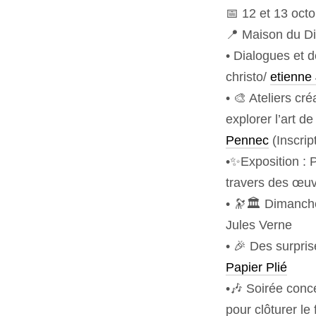
📅 12 et 13 oct
📍 Maison du Di
• Dialogues et d
christo/
etienn
• 🎨 Ateliers cr
explorer l’art
Pennec
(Inscript
•✨Exposition : 
travers des œu
• 🔭🏛️ Dimanche
Jules Verne
• 🎉 Des surpri
Papier Plié
•🎶 Soirée conc
pour clôturer le 