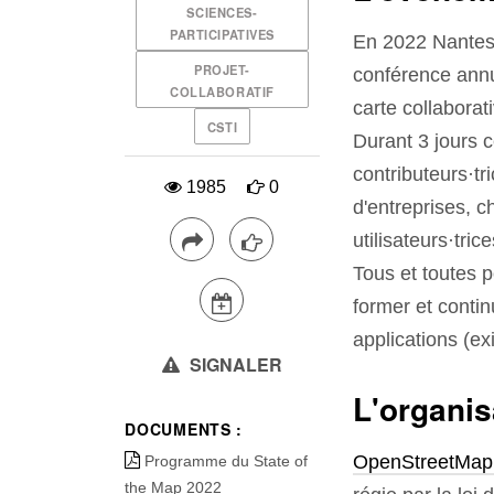
SCIENCES-
PARTICIPATIVES
En 2022 Nantes 
PROJET-
conférence annu
COLLABORATIF
carte collaborati
CSTI
Durant 3 jours 
contributeurs·tr
1985
0
d'entreprises, c
utilisateurs·tri
Tous et toutes p
former et contin
applications (e
SIGNALER
L'organis
DOCUMENTS :
OpenStreetMap
Programme du State of
the Map 2022