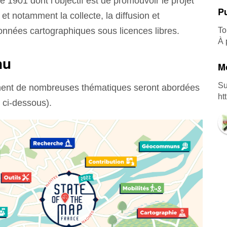
de 1901 dont l’objectif est de promouvoir le projet
Pu
t notamment la collecte, la diffusion et
To
 données cartographiques sous licences libres.
À 
nu
Mo
Su
ment de nombreuses thématiques seront abordées
ht
on ci-dessous).