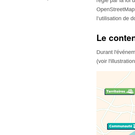
régie par la loi 
OpenStreetMap e
l’utilisation de
Le conte
Durant l'événe
(voir l'illustrati