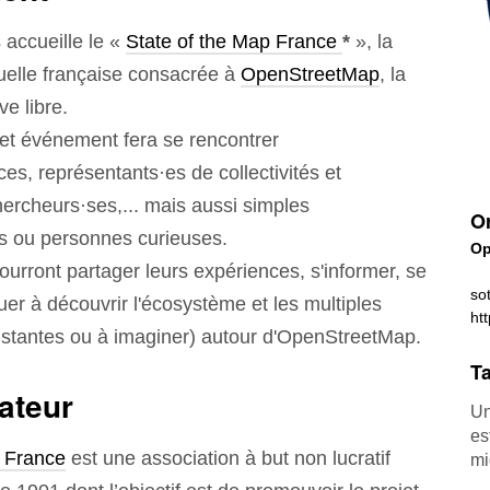
accueille le «
State of the Map France
*
», la
elle française consacrée à
OpenStreetMap
, la
ve libre.
cet événement fera se rencontrer
ices, représentants·es de collectivités et
hercheurs·ses,... mais aussi simples
Or
ces ou personnes curieuses.
Op
ourront partager leurs expériences, s'informer, se
so
uer à découvrir l'écosystème et les multiples
ht
xistantes ou à imaginer) autour d'OpenStreetMap.
Ta
ateur
Un
es
 France
est une association à but non lucratif
mi