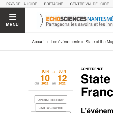
PAYS DE LA LOIRE
BRETAGNE
CENTRE VAL DE LOIRE
MONT BLANC
PACA
GRAND EST
BOURGOGNE-FRA
MENU
Accueil
Les événements
State of the M
CONFÉRENCE
JUIN
JUIN
State
10
12
du
au
2022
2022
Franc
OPENSTREETMAP
L'événem
CARTOGRAPHIE