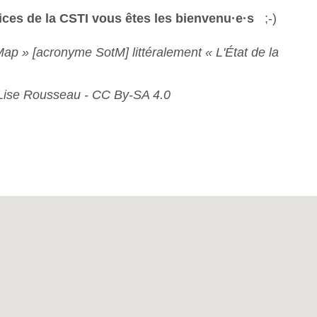
rices de la CSTI vous êtes les bienvenu·e·s
;-)
Map » [acronyme SotM] littéralement « L'État de la
Lise Rousseau - CC By-SA 4.0