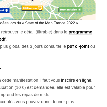
ées lors du « State of the Map France 2022 ».
etrouver le détail (filtrable) dans le
programme
pdf
.
lus global des 3 jours consulter le
pdf ci-joint
ou
r
à cette manifestation il faut vous
inscrire en ligne
.
cipation (10 €) est demandée, elle est valable pour
omprend les repas de midi.
cceptés vous pouvez donc donner plus.