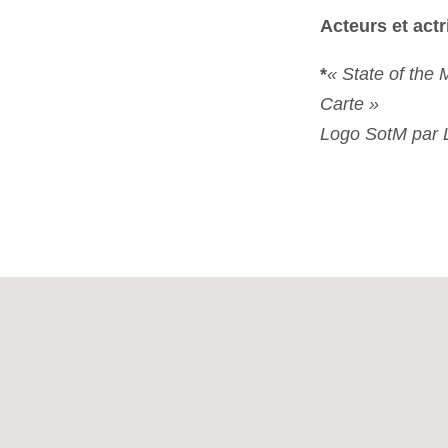
Acteurs et act
*
« State of the 
Carte »
Logo SotM par 