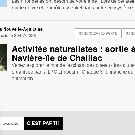
Les hirondelles ont besoin de votre aide ! Lors de cet atel
mode de vie et leur rôle essentiel dans notre écosystème. 
s Nouvelle-Aquitaine
SCIENCES-VIE-SANTE
SCIE
blié le
30/07/2026
Activités naturalistes : sortie à 
Navière-île de Chaillac
Venez explorer le monde fascinant des oiseaux lors d'une 
organisée par la LPO Limousin ! Chaque 3ᵉ dimanche du 
animation...
C'EST PARTI !