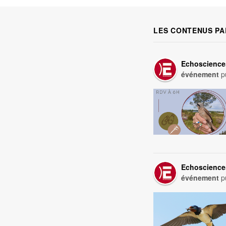
LES CONTENUS PA
Echoscience
événement
pu
Echoscience
événement
pu