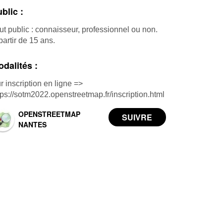
blic :
ut public : connaisseur, professionnel ou non.
partir de 15 ans.
dalités :
r inscription en ligne =>
tps://sotm2022.openstreetmap.fr/inscription.html
OPENSTREETMAP
NANTES