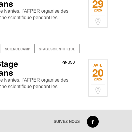
29
 ans
2026
 de Nantes, l’AFPER organise des
he scientifique pendant les
SCIENCECAMP
STAGESCIENTIFIQUE
Stage
358
AVR.
20
 ans
2026
 de Nantes, l’AFPER organise des
he scientifique pendant les
SUIVEZ-NOUS