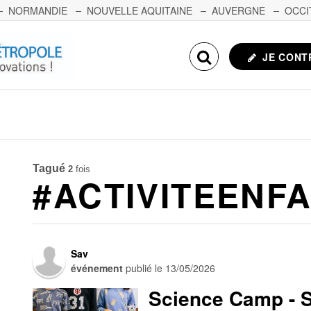
NORMANDIE
NOUVELLE AQUITAINE
AUVERGNE
OCCI
NCHE-COMTÉ
CORSE
ECHOSCIENCES.COM
JE CONT
Tagué
2
fois
#ACTIVITEENF
Sav
événement
publié le
13/05/2026
Science Camp - 