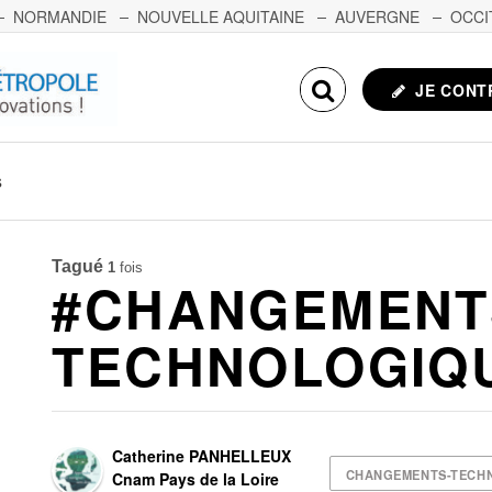
NORMANDIE
NOUVELLE AQUITAINE
AUVERGNE
OCCI
NCHE-COMTÉ
CORSE
ECHOSCIENCES.COM
JE CONT
s
Tagué
1
fois
#CHANGEMENT
TECHNOLOGIQ
Catherine PANHELLEUX
CHANGEMENTS-TECH
Cnam Pays de la Loire