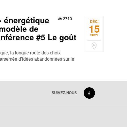
» énergétique
2710
DÉC.
15
 modèle de
onférence #5 Le goût
2021
ique, la longue route des choix
parsemée d’idées abandonnées sur le
SUIVEZ-NOUS