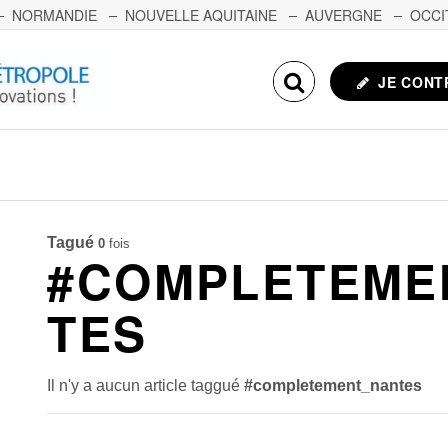
NORMANDIE
NOUVELLE AQUITAINE
AUVERGNE
OCCI
NCHE-COMTÉ
CORSE
ECHOSCIENCES.COM
JE CONT
Tagué
0
fois
#COMPLETEME
TES
Il n'y a aucun article taggué
#completement_nantes