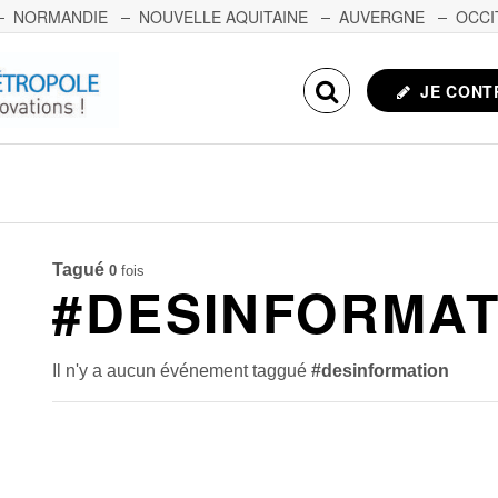
NORMANDIE
NOUVELLE AQUITAINE
AUVERGNE
OCCI
NCHE-COMTÉ
CORSE
ECHOSCIENCES.COM
JE CONT
Tagué
0
fois
#DESINFORMAT
Il n'y a aucun événement taggué
#desinformation