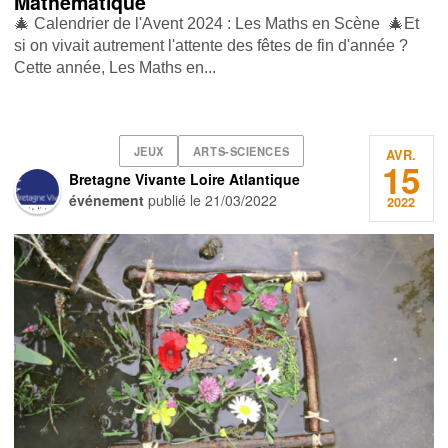
Mathématique
🎄 Calendrier de l'Avent 2024 : Les Maths en Scène 🎄Et
si on vivait autrement l'attente des fêtes de fin d'année ?
Cette année, Les Maths en...
JEUX
ARTS-SCIENCES
AVR.
15
Bretagne Vivante Loire Atlantique
événement
publié le
21/03/2022
2022