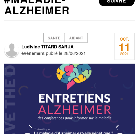
SUIVRE
ALZHEIMER
SANTE
AIDANT
OCT.
11
Ludivine TITARD SARUA
événement
publié le
28/06/2021
2021