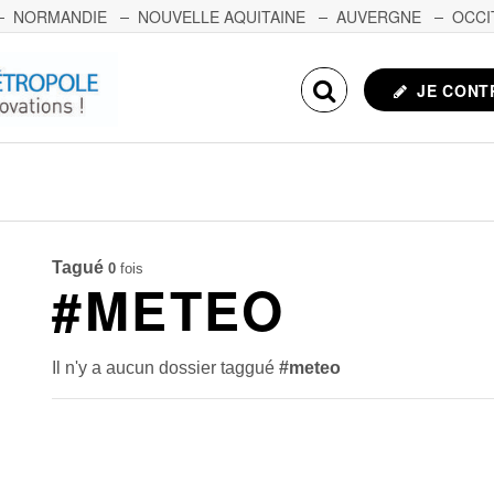
NORMANDIE
NOUVELLE AQUITAINE
AUVERGNE
OCCI
NCHE-COMTÉ
CORSE
ECHOSCIENCES.COM
JE CONT
Tagué
0
fois
#METEO
Il n'y a aucun dossier taggué
#meteo