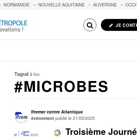
NORMANDIE
NOUVELLE AQUITAINE
AUVERGNE
OCCI
NCHE-COMTÉ
CORSE
ECHOSCIENCES.COM
JE CONT
Tagué
1
fois
#MICROBES
Ifremer centre Atlantique
événement
publié le
21/05/2025
Troisième Journé