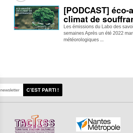
[PODCAST] éco-an
climat de souffr
Les émissions du Labo des savoirs
semaines Après un été 2022 mar
météorologiques ...
C'EST PARTI !