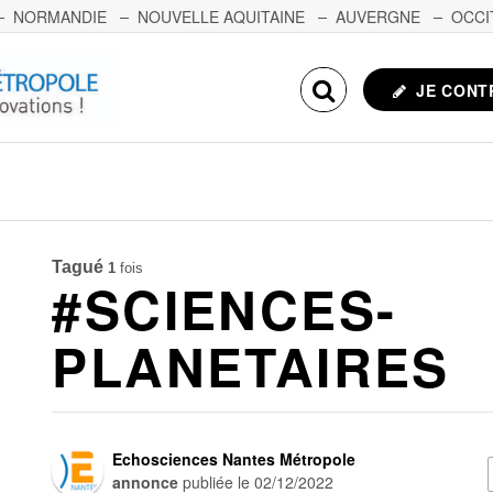
NORMANDIE
NOUVELLE AQUITAINE
AUVERGNE
OCCI
NCHE-COMTÉ
CORSE
ECHOSCIENCES.COM
JE CONT
Tagué
1
fois
#SCIENCES-
PLANETAIRES
Echosciences Nantes Métropole
annonce
publiée le
02/12/2022