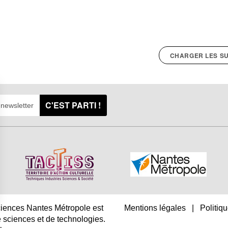
CHARGER LES SU
C'EST PARTI !
sciences Nantes Métropole est
Mentions légales
|
Politiqu
s Options
 sciences et de technologies.