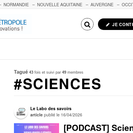
NORMANDIE
NOUVELLE AQUITAINE
AUVERGNE
OCCI
NCHE-COMTÉ
CORSE
ECHOSCIENCES.COM
JE CONT
Tagué
43
fois et suivi par
49
membres
#SCIENCES
Le Labo des savoirs
article
publié le
16/04/2026
[PODCAST] Scien