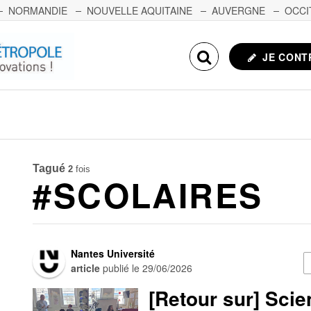
NORMANDIE
NOUVELLE AQUITAINE
AUVERGNE
OCCI
NCHE-COMTÉ
CORSE
ECHOSCIENCES.COM
JE CONT
Tagué
2
fois
#SCOLAIRES
Nantes Université
article
publié le
29/06/2026
[Retour sur] Scien