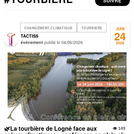
SUIVRE
CHANGEMENT-CLIMATIQUE
TOURBIERE
JUIN
24
TACTISS
événement
publié le
04/06/2026
2026
🌿La tourbière de Logné face aux
149