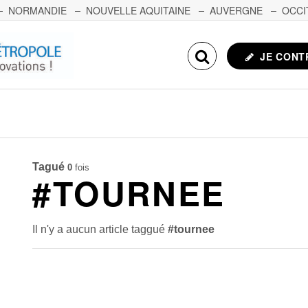
NORMANDIE
NOUVELLE AQUITAINE
AUVERGNE
OCCI
NCHE-COMTÉ
CORSE
ECHOSCIENCES.COM
JE CONT
Tagué
0
fois
#TOURNEE
Il n'y a aucun article taggué
#tournee