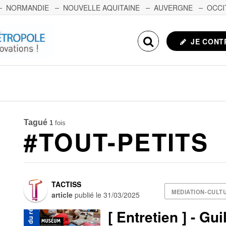
NORMANDIE
NOUVELLE AQUITAINE
AUVERGNE
OCCI
NCHE-COMTÉ
CORSE
ECHOSCIENCES.COM
JE CONT
Tagué
1
fois
#TOUT-PETITS
TACTISS
MEDIATION-CULTU
article
publié le
31/03/2025
[ Entretien ] - Gu