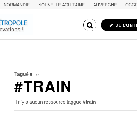
NORMANDIE
NOUVELLE AQUITAINE
AUVERGNE
OCCI
NCHE-COMTÉ
CORSE
ECHOSCIENCES.COM
JE CONT
Tagué
0
fois
#TRAIN
Il n'y a aucun ressource taggué
#train