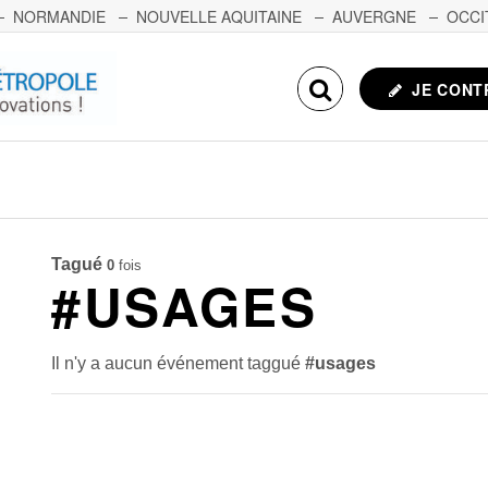
NORMANDIE
NOUVELLE AQUITAINE
AUVERGNE
OCCI
NCHE-COMTÉ
CORSE
ECHOSCIENCES.COM
JE CONT
Tagué
0
fois
#USAGES
Il n'y a aucun événement taggué
#usages