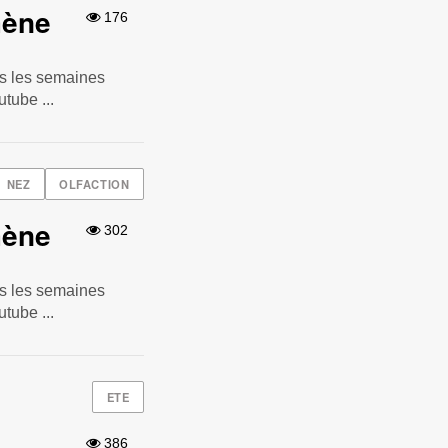
mène
176
es les semaines
utube ...
NEZ
OLFACTION
mène
302
es les semaines
utube ...
ETE
386