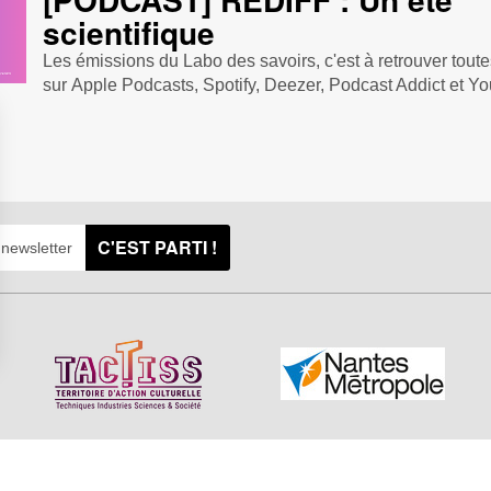
scientifique
Les émissions du Labo des savoirs, c'est à retrouver tout
sur Apple Podcasts , Spotify , Deezer , Podcast Addict et Yo
C'EST PARTI !
s Options
ètres de confidentialité, en garantissant la conformité avec le
sciences Nantes Métropole est
Mentions légales
|
Politiqu