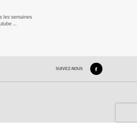
es les semaines
utube ...
SUIVEZ-NOUS
s réglementations. Personnalisez vos préférences pour contrôler
e de confidentialité
|
CGU
|
Ligne éditoriale