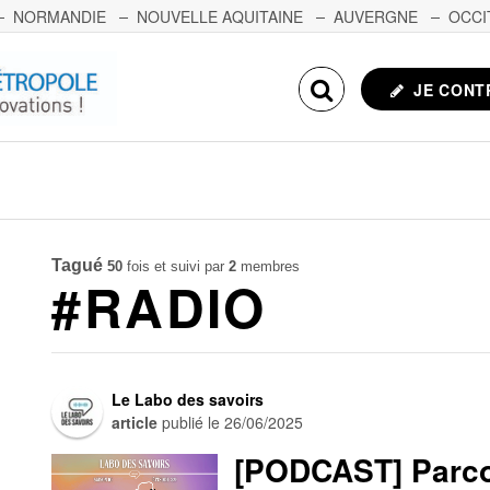
NORMANDIE
NOUVELLE AQUITAINE
AUVERGNE
OCCI
NCHE-COMTÉ
CORSE
ECHOSCIENCES.COM
JE CONT
Tagué
50
fois et suivi par
2
membres
#RADIO
Le Labo des savoirs
article
publié le
26/06/2025
[PODCAST] Parco