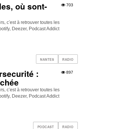
es, où sont-
703
, c'est à retrouver toutes les
tify , Deezer , Podcast Addict
NANTES
RADIO
securité :
897
ochée
, c'est à retrouver toutes les
tify , Deezer , Podcast Addict
PODCAST
RADIO