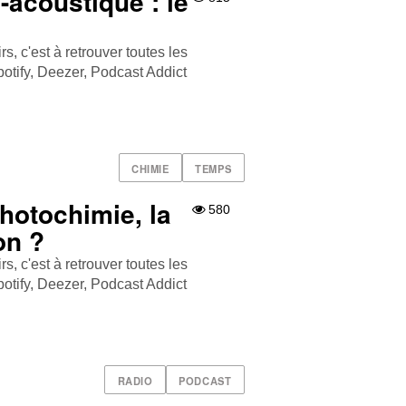
acoustique : le
, c'est à retrouver toutes les
tify , Deezer , Podcast Addict
CHIMIE
TEMPS
otochimie, la
580
on ?
, c'est à retrouver toutes les
tify , Deezer , Podcast Addict
RADIO
PODCAST