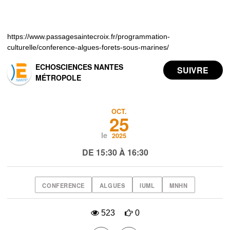
https://www.passagesaintecroix.fr/programmation-
culturelle/conference-algues-forets-sous-marines/
ECHOSCIENCES NANTES
MÉTROPOLE
OCT.
25
le
2025
DE 15:30 À 16:30
CONFERENCE
ALGUES
IUML
MNHN
523
0