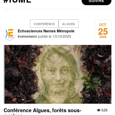
SUIVRE
CONFERENCE
ALGUES
OCT.
25
Echosciences Nantes Métropole
événement
publié le
13/10/2025
2025
Conférence Algues, forêts sous-
526