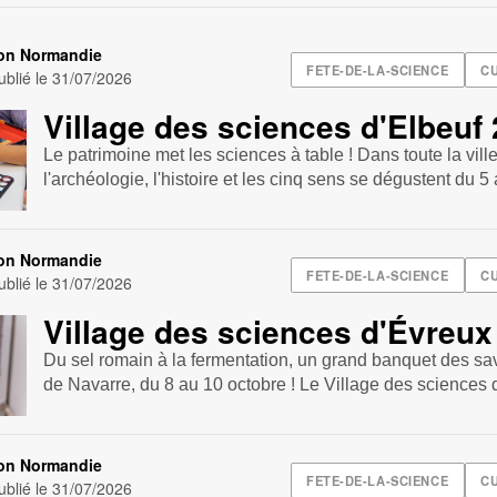
ion Normandie
FETE-DE-LA-SCIENCE
CU
blié le
31/07/2026
Village des sciences d'Elbeuf
Le patrimoine met les sciences à table ! Dans toute la ville
l'archéologie, l'histoire et les cinq sens se dégustent du 5 
ion Normandie
FETE-DE-LA-SCIENCE
CU
blié le
31/07/2026
Village des sciences d'Évreux
Du sel romain à la fermentation, un grand banquet des sa
de Navarre, du 8 au 10 octobre ! Le Village des sciences d
ion Normandie
FETE-DE-LA-SCIENCE
CU
blié le
31/07/2026