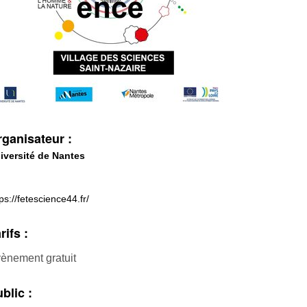
ganisateur :
iversité de Nantes
ps://fetescience44.fr/
rifs :
ènement gratuit
blic :