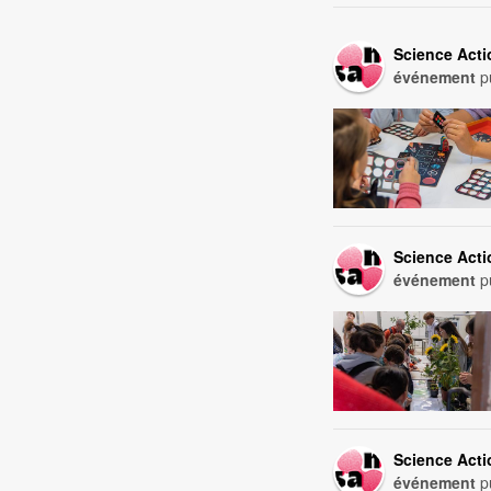
Science Act
événement
pu
Science Act
événement
pu
Science Act
événement
pu