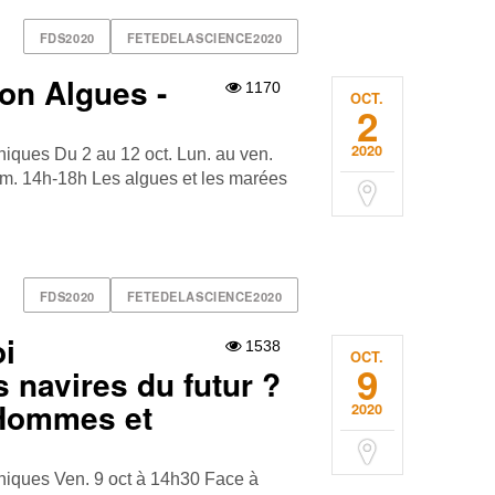
FDS2020
FETEDELASCIENCE2020
on Algues -
1170
OCT.
2
2020
ques Du 2 au 12 oct. Lun. au ven.
im. 14h-18h Les algues et les marées
FDS2020
FETEDELASCIENCE2020
i
1538
OCT.
9
 navires du futur ?
 Hommes et
2020
iques Ven. 9 oct à 14h30 Face à