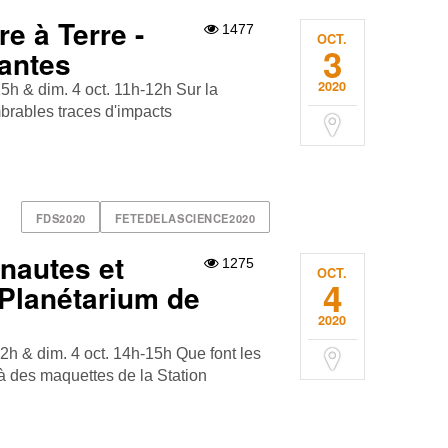
e à Terre -
1477
OCT.
3
antes
2020
15h & dim. 4 oct. 11h-12h Sur la
mbrables traces d'impacts
FDS2020
FETEDELASCIENCE2020
nautes et
1275
OCT.
4
- Planétarium de
2020
12h & dim. 4 oct. 14h-15h Que font les
à des maquettes de la Station