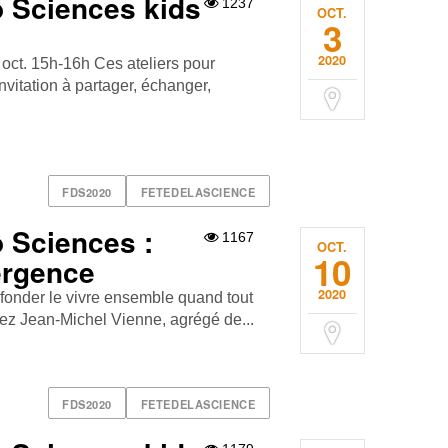
ô Sciences kids
1237
OCT.
3
2020
0 oct. 15h-16h Ces ateliers pour
nvitation à partager, échanger,
FDS2020
FETEDELASCIENCE
ô Sciences :
1167
OCT.
10
ergence
2020
 fonder le vivre ensemble quand tout
rogez Jean-Michel Vienne, agrégé de...
FDS2020
FETEDELASCIENCE