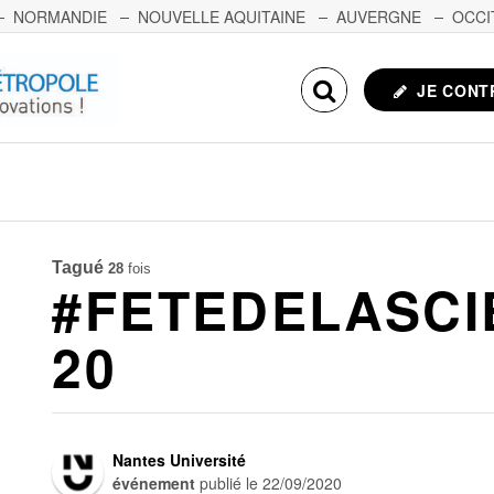
NORMANDIE
NOUVELLE AQUITAINE
AUVERGNE
OCCI
NCHE-COMTÉ
CORSE
ECHOSCIENCES.COM
JE CONT
Tagué
28
fois
#FETEDELASCI
20
Nantes Université
événement
publié le
22/09/2020