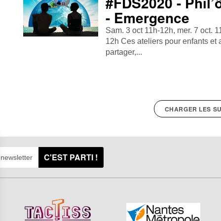
#FDS2020 - Phil’
- Emergence
Sam. 3 oct 11h-12h, mer. 7 oct. 
12h Ces ateliers pour enfants et 
partager,...
CHARGER LES SU
C'EST PARTI !