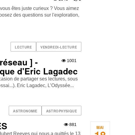
vous êtes juste curieux ? Vous aimez
posez des questions sur l'exploration,
LECTURE
VENDREDI-LECTURE
réseau ] -
1001
que d'Eric Lagadec
ccasion de partager ses lectures, sous
ssai...). Eric Lagadec, L’Odyssée...
ASTRONOMIE
ASTROPHYSIQUE
ES
881
MAI
ubert Reeves qui nous a quittés le 13