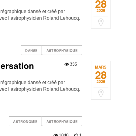
28
2026
régraphique dansé et créé par
avec l’astrophysicien Roland Lehoucq,
DANSE
ASTROPHYSIQUE
versation
335
MARS
28
2026
régraphique dansé et créé par
avec l’astrophysicien Roland Lehoucq,
ASTRONOMIE
ASTROPHYSIQUE
1040
1