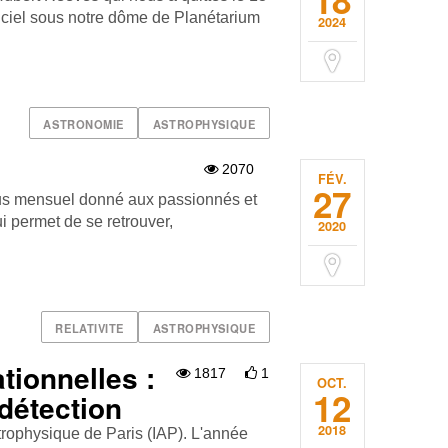
18
 ciel sous notre dôme de Planétarium
2024
ASTRONOMIE
ASTROPHYSIQUE
2070
FÉV.
27
ous mensuel donné aux passionnés et
ui permet de se retrouver,
2020
RELATIVITE
ASTROPHYSIQUE
tionnelles :
1817
1
OCT.
12
 détection
2018
strophysique de Paris (IAP). L'année