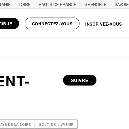
TANIE
LOIRE
HAUTS DE FRANCE
GRENOBLE
SAVOIE
RIBUE
CONNECTEZ-VOUS
INSCRIVEZ-VOUS
ENT-
SUIVRE
AYS-DE-LA-LOIRE
GOUT_DE_L-AVENIR