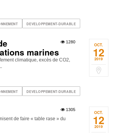
ONNEMENT
DEVELOPPEMENT-DURABLE
de
1280
OCT.
12
lations marines
2019
fement climatique, excès de CO2,
..
ONNEMENT
DEVELOPPEMENT-DURABLE
1305
OCT.
12
nisent de faire « table rase » du
2019