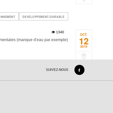
ONNEMENT
DEVELOPPEMENT-DURABLE
1340
OCT.
12
nementales (manque d'eau par exemple)
2019
SUIVEZ-NOUS