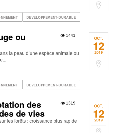
ONNEMENT
DEVELOPPEMENT-DURABLE
ouge ou
1441
OCT.
12
2019
 dans la peau d’une espèce animale ou
...
ONNEMENT
DEVELOPPEMENT-DURABLE
ptation des
1319
OCT.
12
odes de vies
2019
ur les forêts : croissance plus rapide