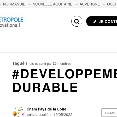
NORMANDIE
NOUVELLE AQUITAINE
AUVERGNE
OCCI
NCHE-COMTÉ
CORSE
ECHOSCIENCES.COM
JE CONT
Tagué
7
fois et suivi par
25
membres
#DEVELOPPEM
DURABLE
Cnam Pays de la Loire
CNAM-P
article
publié le
19/05/2022