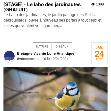
[STAGE] - Le labo des jardinautes
1399
(GRATUIT)
Le Labo des jardinautes, le jardin partagé des Petits
débrouillards, ouvre à nouveau ses portes à tout ceux et
celles qui veulent venir jardiner,...
NATURE
OISEAUX
JAN.
24
Bretagne Vivante Loire Atlantique
événement
publié le
12/01/2021
2021