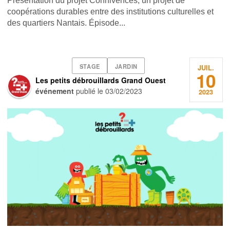
Présentation du projet Connivences, un projet de
coopérations durables entre des institutions culturelles et
des quartiers Nantais. Épisode...
STAGE
JARDIN
JUIL.
10
Les petits débrouillards Grand Ouest
événement
publié le
03/02/2023
2023