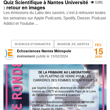
Quiz Scientifique à Nantes Université
1181
: retour en images
Les émissions du Labo des savoirs, c'est à retrouver toutes
les semaines sur Apple Podcasts , Spotify , Deezer , Podcast
Addict et Youtube ...
SCIENCES-ETONNANTES
MUSEUM_DE_NANTES
FÉV.
15
Echosciences Nantes Métropole
événement
publié le
13/02/2024
2024