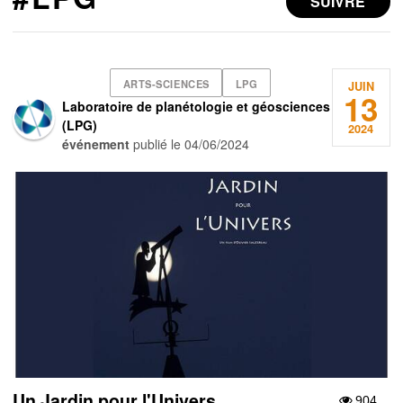
SUIVRE
ARTS-SCIENCES
LPG
JUIN
13
Laboratoire de planétologie et géosciences
(LPG)
2024
événement
publié le
04/06/2024
Un Jardin pour l'Univers
904