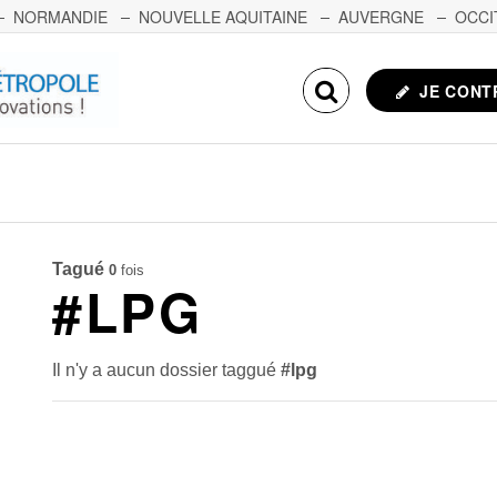
NORMANDIE
NOUVELLE AQUITAINE
AUVERGNE
OCCI
NCHE-COMTÉ
CORSE
ECHOSCIENCES.COM
JE CONT
Tagué
0
fois
#LPG
Il n'y a aucun dossier taggué
#lpg