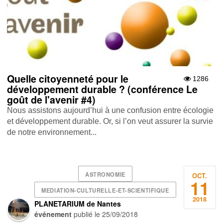
Quelle citoyenneté pour le
1286
développement durable ? (conférence Le
goût de l'avenir #4)
Nous assistons aujourd’hui à une confusion entre écologie
et développement durable. Or, si l’on veut assurer la survie
de notre environnement...
ASTRONOMIE
OCT.
11
MEDIATION-CULTURELLE-ET-SCIENTIFIQUE
2018
PLANETARIUM de Nantes
événement
publié le
25/09/2018