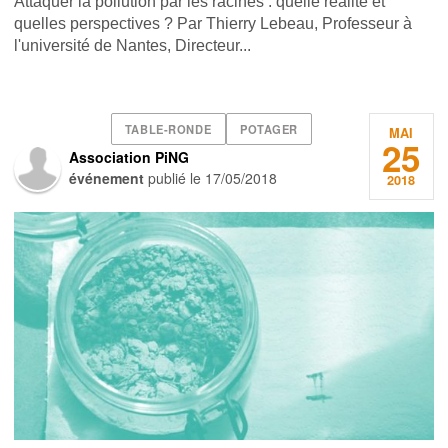
Attaquer la pollution par les racines : quelle réalité et
quelles perspectives ? Par Thierry Lebeau, Professeur à
l'université de Nantes, Directeur...
TABLE-RONDE
POTAGER
MAI
25
Association PiNG
événement
publié le
17/05/2018
2018