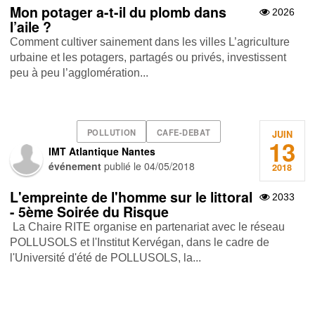
Mon potager a-t-il du plomb dans
2026
l’aile ?
Comment cultiver sainement dans les villes L’agriculture
urbaine et les potagers, partagés ou privés, investissent
peu à peu l’agglomération...
POLLUTION
CAFE-DEBAT
JUIN
13
IMT Atlantique Nantes
événement
publié le
04/05/2018
2018
L'empreinte de l'homme sur le littoral
2033
- 5ème Soirée du Risque
La Chaire RITE organise en partenariat avec le réseau
POLLUSOLS et l'Institut Kervégan, dans le cadre de
l'Université d'été de POLLUSOLS, la...