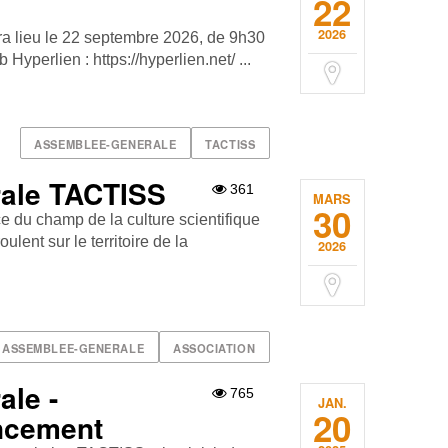
22
2026
ra lieu le 22 septembre 2026, de 9h30
 Hyperlien : https://hyperlien.net/ ...
ASSEMBLEE-GENERALE
TACTISS
ale TACTISS
361
MARS
30
e du champ de la culture scientifique
ulent sur le territoire de la
2026
ASSEMBLEE-GENERALE
ASSOCIATION
le -
765
JAN.
20
ncement