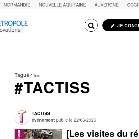
NORMANDIE
NOUVELLE AQUITAINE
AUVERGNE
OCCI
NCHE-COMTÉ
CORSE
ECHOSCIENCES.COM
JE CONT
Tagué
4
fois
#TACTISS
TACTISS
événement
publié le
22/06/2026
[Les visites du ré