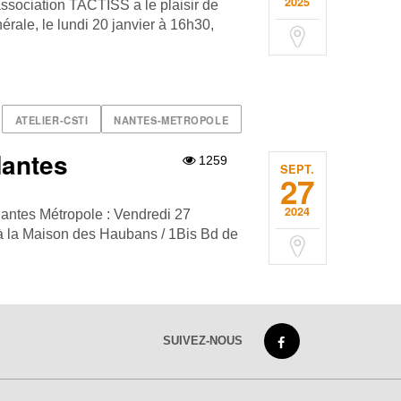
2025
association TACTISS a le plaisir de
rale, le lundi 20 janvier à 16h30,
ATELIER-CSTI
NANTES-METROPOLE
Nantes
1259
SEPT.
27
2024
Nantes Métropole : Vendredi 27
à la Maison des Haubans / 1Bis Bd de
SUIVEZ-NOUS