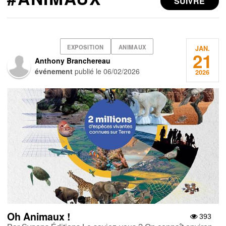
SUIVRE
EXPOSITION
ANIMAUX
JAN.
21
Anthony Branchereau
événement
publié le
06/02/2026
2026
Oh Animaux !
393